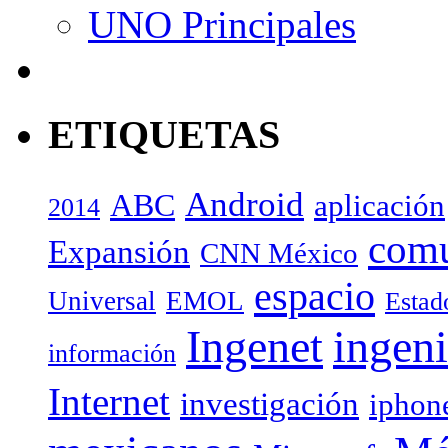
UNO Principales
ETIQUETAS
Android
ABC
aplicación
2014
com
Expansión
CNN México
espacio
Universal
EMOL
Estad
Ingenet
ingeni
información
Internet
investigación
iphon