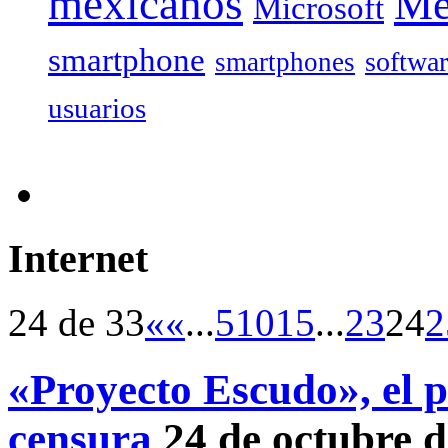
mexicanos
Mé
Microsoft
smartphone
softwa
smartphones
usuarios
Internet
24 de 33
«
«
...
5
10
15
...
23
24
2
«Proyecto Escudo», el p
censura
24 de octubre 