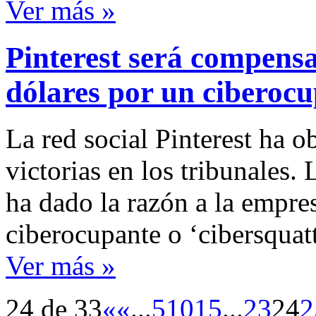
Ver más »
Pinterest será compensa
dólares por un ciberoc
La red social Pinterest ha 
victorias en los tribunales.
ha dado la razón a la empre
ciberocupante o ‘cibersquat
Ver más »
24 de 33
«
«
...
5
10
15
...
23
24
2