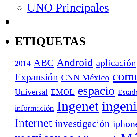
UNO Principales
ETIQUETAS
Android
ABC
aplicación
2014
com
Expansión
CNN México
espacio
Universal
EMOL
Estad
Ingenet
ingeni
información
Internet
investigación
iphon