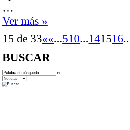
…
Ver más »
15 de 33
«
«
...
5
10
...
14
15
16
..
BUSCAR
en