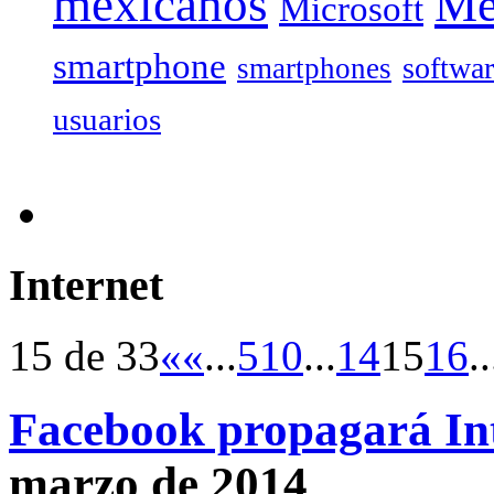
mexicanos
Mé
Microsoft
smartphone
softwa
smartphones
usuarios
Internet
15 de 33
«
«
...
5
10
...
14
15
16
..
Facebook propagará Int
marzo de 2014