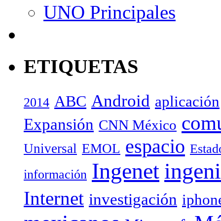
UNO Principales
ETIQUETAS
Android
ABC
aplicación
2014
com
Expansión
CNN México
espacio
Universal
EMOL
Estad
Ingenet
ingeni
información
Internet
investigación
iphon