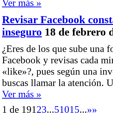
Ver más »
Revisar Facebook const
inseguro
18 de febrero 
¿Eres de los que sube una f
Facebook y revisas cada min
«like»?, pues según una inv
buscas llamar la atención. 
Ver más »
1 de 19
1
2
3
...
5
10
15
...
»
»