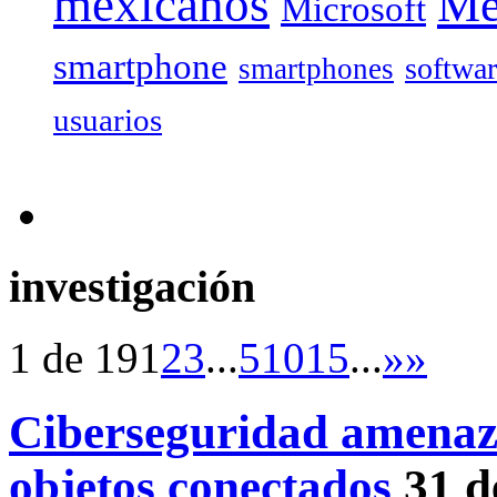
mexicanos
Mé
Microsoft
smartphone
softwa
smartphones
usuarios
investigación
1 de 19
1
2
3
...
5
10
15
...
»
»
Ciberseguridad amenaz
objetos conectados
31 d