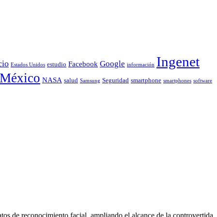
Ingenet
cio
Google
Facebook
estudio
Estados Unidos
información
México
NASA
smartphone
salud
Seguridad
Samsung
smartphones
software
atos de reconocimiento facial, ampliando el alcance de la controvertida