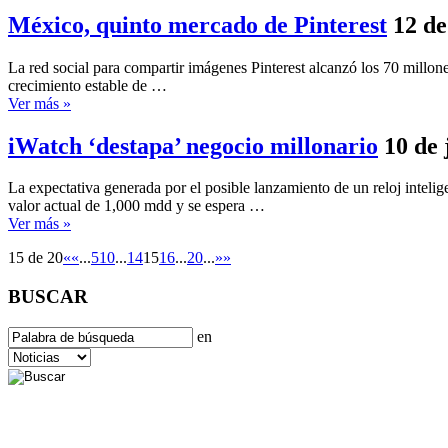
México, quinto mercado de Pinterest
12 de
La red social para compartir imágenes Pinterest alcanzó los 70 millon
crecimiento estable de …
Ver más »
iWatch ‘destapa’ negocio millonario
10 de 
La expectativa generada por el posible lanzamiento de un reloj inteli
valor actual de 1,000 mdd y se espera …
Ver más »
15 de 20
«
«
...
5
10
...
14
15
16
...
20
...
»
»
BUSCAR
en