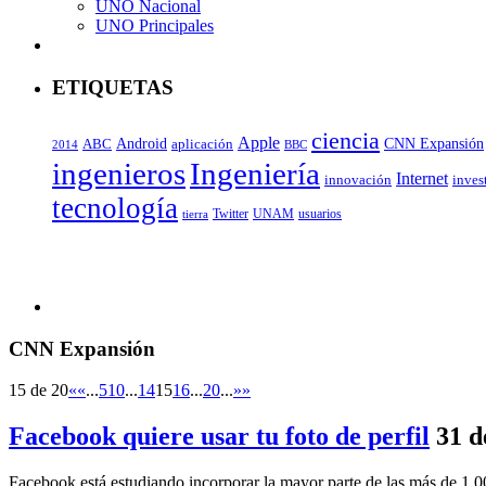
UNO Nacional
UNO Principales
ETIQUETAS
ciencia
Apple
Android
ABC
CNN Expansión
aplicación
BBC
2014
ingenieros
Ingeniería
Internet
inves
innovación
tecnología
Twitter
UNAM
usuarios
tierra
CNN Expansión
15 de 20
«
«
...
5
10
...
14
15
16
...
20
...
»
»
Facebook quiere usar tu foto de perfil
31 d
Facebook está estudiando incorporar la mayor parte de las más de 1,000