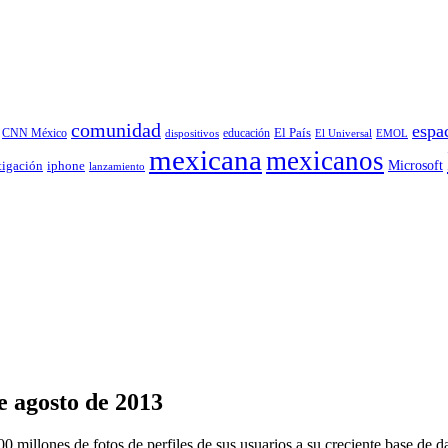
comunidad
espa
educación
El País
CNN México
dispositivos
El Universal
EMOL
mexicana
mexicanos
tigación
Microsoft
iphone
lanzamiento
e agosto de 2013
 millones de fotos de perfiles de sus usuarios a su creciente base de d