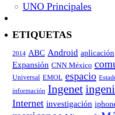
UNO Principales
ETIQUETAS
Android
ABC
aplicación
2014
com
Expansión
CNN México
espacio
Universal
EMOL
Estad
Ingenet
ingeni
información
Internet
investigación
iphon