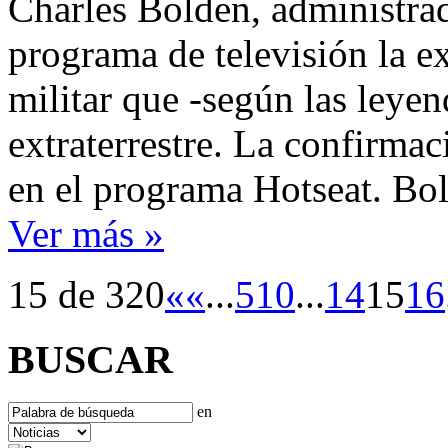
Charles Bolden, administra
programa de televisión la ex
militar que -según las leye
extraterrestre. La confirmac
en el programa Hotseat. B
Ver más »
15 de 320
«
«
...
5
10
...
14
15
16
BUSCAR
en