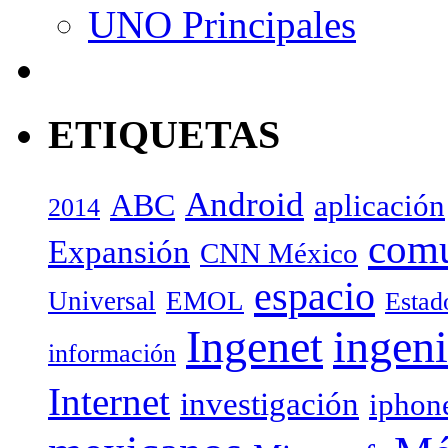
UNO Principales
ETIQUETAS
Android
ABC
aplicación
2014
com
Expansión
CNN México
espacio
Universal
EMOL
Estad
Ingenet
ingeni
información
Internet
investigación
iphon