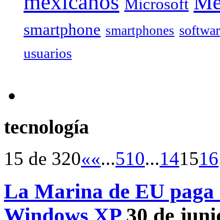
mexicanos
Mé
Microsoft
smartphone
softwa
smartphones
usuarios
tecnología
15 de 320
«
«
...
5
10
...
14
15
16
La Marina de EU paga 
Windows XP
30 de juni