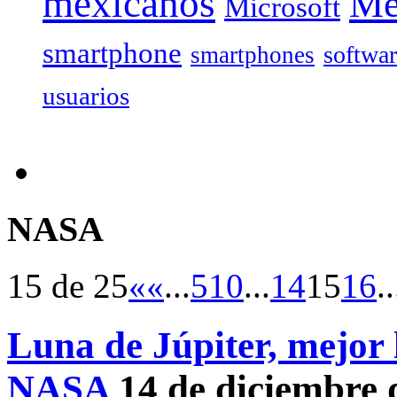
mexicanos
Mé
Microsoft
smartphone
softwa
smartphones
usuarios
NASA
15 de 25
«
«
...
5
10
...
14
15
16
..
Luna de Júpiter, mejor 
NASA
14 de diciembre 