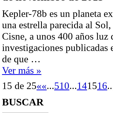
Kepler-78b es un planeta ext
una estrella parecida al Sol
Cisne, a unos 400 años luz 
investigaciones publicadas e
de que …
Ver más »
15 de 25
«
«
...
5
10
...
14
15
16
..
BUSCAR