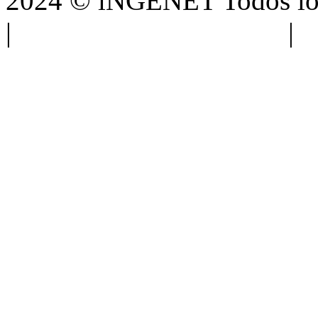
2024 © iNGENET Todos los
|
Anúnciate con nosotros
|
A