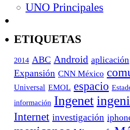
UNO Principales
ETIQUETAS
Android
ABC
aplicación
2014
com
Expansión
CNN México
espacio
Universal
EMOL
Estad
Ingenet
ingeni
información
Internet
investigación
iphon