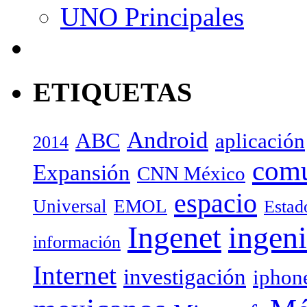
UNO Principales
ETIQUETAS
Android
ABC
aplicación
2014
com
Expansión
CNN México
espacio
Universal
EMOL
Estad
Ingenet
ingeni
información
Internet
investigación
iphon