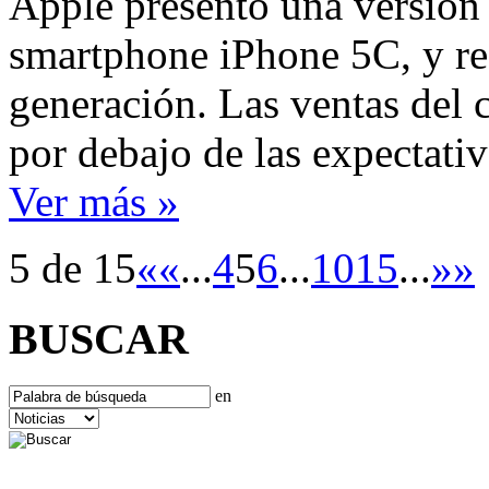
Apple presentó una versión
smartphone iPhone 5C, y res
generación. Las ventas del 
por debajo de las expectat
Ver más »
5 de 15
«
«
...
4
5
6
...
10
15
...
»
»
BUSCAR
en