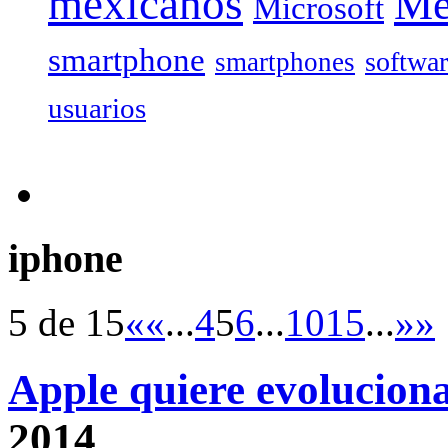
mexicanos
Mé
Microsoft
smartphone
softwa
smartphones
usuarios
iphone
5 de 15
«
«
...
4
5
6
...
10
15
...
»
»
Apple quiere evoluciona
2014