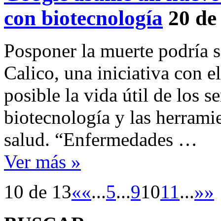
con biotecnología
20 de
Posponer la muerte podría s
Calico, una iniciativa con e
posible la vida útil de los 
biotecnología y las herramie
salud. “Enfermedades …
Ver más »
10 de 13
«
«
...
5
...
9
10
11
...
»
»