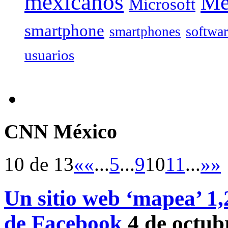
mexicanos
Mé
Microsoft
smartphone
softwa
smartphones
usuarios
CNN México
10 de 13
«
«
...
5
...
9
10
11
...
»
»
Un sitio web ‘mapea’ 1,2
de Facebook
4 de octub