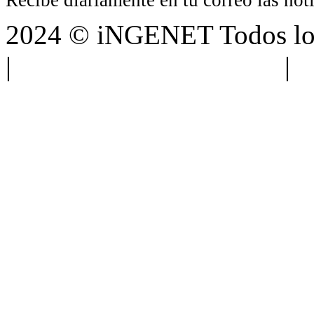
2024 © iNGENET Todos los
|
Anúnciate con nosotros
|
A