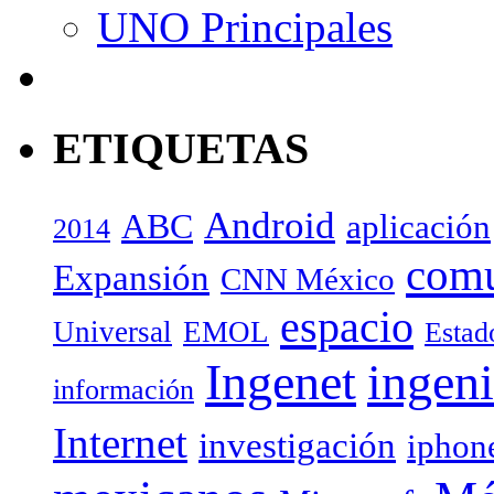
UNO Principales
ETIQUETAS
Android
ABC
aplicación
2014
com
Expansión
CNN México
espacio
Universal
EMOL
Estad
Ingenet
ingeni
información
Internet
investigación
iphon