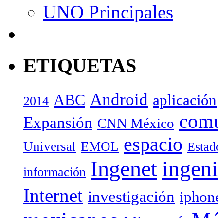
UNO Principales
ETIQUETAS
Android
ABC
aplicación
2014
com
Expansión
CNN México
espacio
Universal
EMOL
Estad
Ingenet
ingeni
información
Internet
investigación
iphon