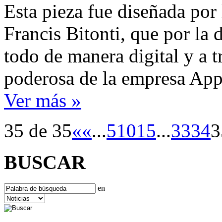
Esta pieza fue diseñada por
Francis Bitonti, que por la 
todo de manera digital y a t
poderosa de la empresa Appl
Ver más »
35 de 35
«
«
...
5
10
15
...
33
34
3
BUSCAR
en