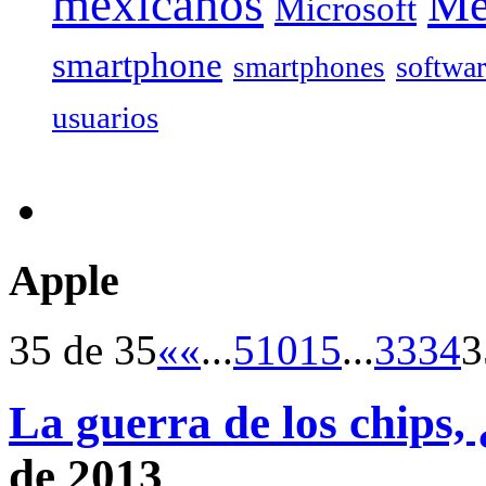
mexicanos
Mé
Microsoft
smartphone
softwa
smartphones
usuarios
Apple
35 de 35
«
«
...
5
10
15
...
33
34
3
La guerra de los chips,
de 2013