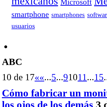
mexicanos
Mé
Microsoft
smartphone
softwa
smartphones
usuarios
ABC
10 de 17
«
«
...
5
...
9
10
11
...
15
.
Cómo fabricar un monit
los ojos de los demás
3 