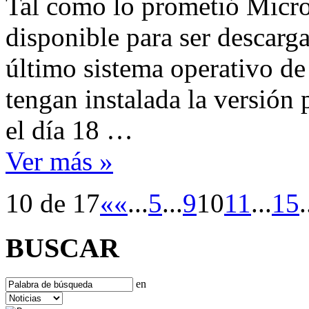
Tal como lo prometió Micro
disponible para ser descarga
último sistema operativo d
tengan instalada la versión 
el día 18 …
Ver más »
10 de 17
«
«
...
5
...
9
10
11
...
15
.
BUSCAR
en