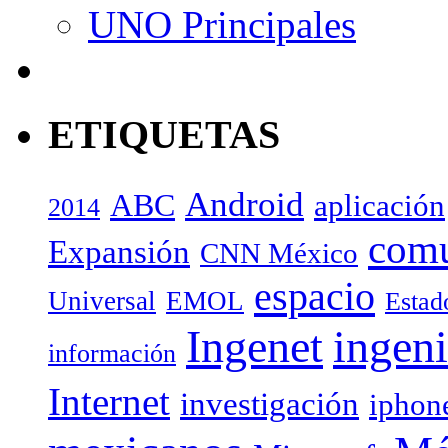
UNO Principales
ETIQUETAS
Android
ABC
aplicación
2014
com
Expansión
CNN México
espacio
Universal
EMOL
Estad
Ingenet
ingeni
información
Internet
investigación
iphon