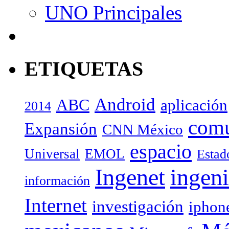
UNO Principales
ETIQUETAS
Android
ABC
aplicación
2014
com
Expansión
CNN México
espacio
Universal
EMOL
Estad
Ingenet
ingeni
información
Internet
investigación
iphon