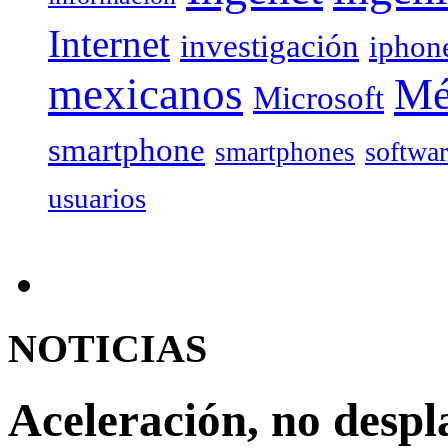
Internet
investigación
iphon
mexicanos
Mé
Microsoft
smartphone
softwa
smartphones
usuarios
NOTICIAS
Aceleración, no desp