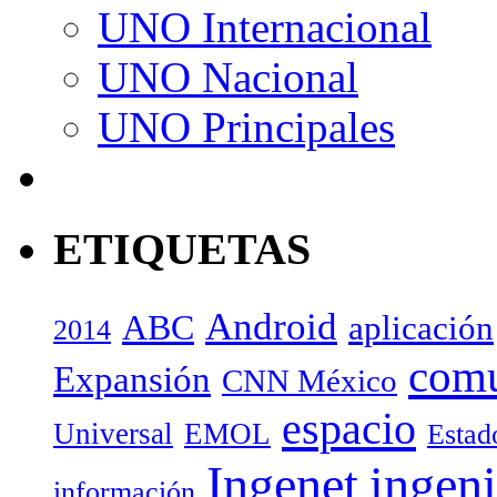
UNO Internacional
UNO Nacional
UNO Principales
ETIQUETAS
Android
ABC
aplicación
2014
com
Expansión
CNN México
espacio
Universal
EMOL
Estad
Ingenet
ingeni
información