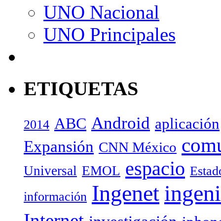
UNO Nacional
UNO Principales
ETIQUETAS
Android
ABC
aplicación
2014
com
Expansión
CNN México
espacio
Universal
EMOL
Estad
Ingenet
ingeni
información
Internet