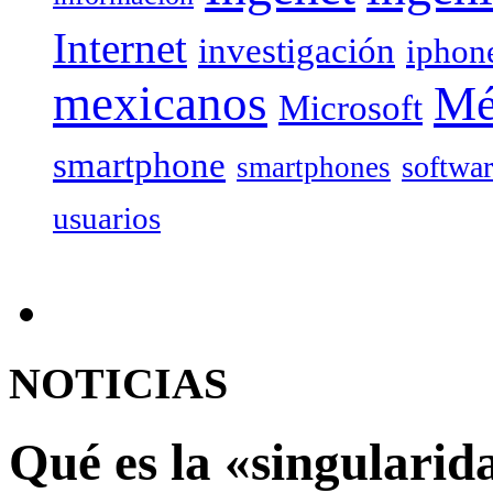
Internet
investigación
iphon
mexicanos
Mé
Microsoft
smartphone
softwa
smartphones
usuarios
NOTICIAS
Qué es la «singularid