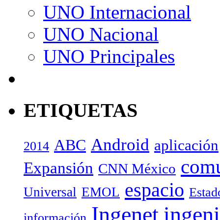
UNO Internacional
UNO Nacional
UNO Principales
ETIQUETAS
Android
ABC
aplicación
2014
com
Expansión
CNN México
espacio
Universal
EMOL
Estad
Ingenet
ingeni
información