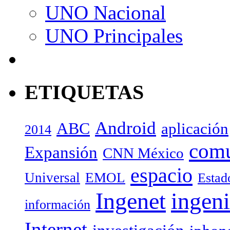
UNO Nacional
UNO Principales
ETIQUETAS
Android
ABC
aplicación
2014
com
Expansión
CNN México
espacio
Universal
EMOL
Estad
Ingenet
ingeni
información
Internet