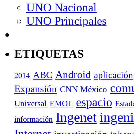
UNO Nacional
UNO Principales
ETIQUETAS
Android
ABC
aplicación
2014
com
Expansión
CNN México
espacio
Universal
EMOL
Estad
Ingenet
ingeni
información
Internet