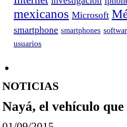
investigación
iphon
mexicanos
Mé
Microsoft
smartphone
softwa
smartphones
usuarios
NOTICIAS
Nayá, el vehículo que
01/09/2015