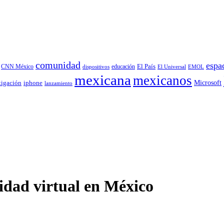
comunidad
espa
educación
El País
CNN México
dispositivos
El Universal
EMOL
mexicana
mexicanos
tigación
Microsoft
iphone
lanzamiento
lidad virtual en México