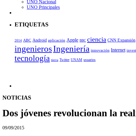
UNO Nacional
UNO Principales
ETIQUETAS
ciencia
Apple
Android
ABC
CNN Expansión
aplicación
BBC
2014
ingenieros
Ingeniería
Internet
inves
innovación
tecnología
Twitter
UNAM
usuarios
tierra
NOTICIAS
Dos jóvenes revolucionan la rea
09/09/2015