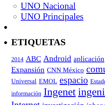
UNO Nacional
UNO Principales
ETIQUETAS
Android
ABC
aplicación
2014
com
Expansión
CNN México
espacio
Universal
EMOL
Estad
Ingenet
ingeni
información
Internet