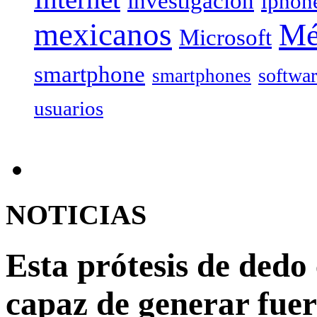
investigación
iphon
mexicanos
Mé
Microsoft
smartphone
softwa
smartphones
usuarios
NOTICIAS
Esta prótesis de ded
capaz de generar fue