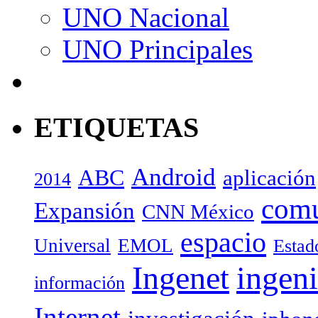
UNO Nacional
UNO Principales
ETIQUETAS
Android
ABC
aplicación
2014
com
Expansión
CNN México
espacio
Universal
EMOL
Estad
Ingenet
ingeni
información
Internet