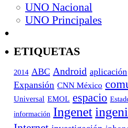
UNO Nacional
UNO Principales
ETIQUETAS
Android
ABC
aplicación
2014
com
Expansión
CNN México
espacio
Universal
EMOL
Estad
Ingenet
ingeni
información
Internet