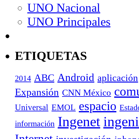
UNO Nacional
UNO Principales
ETIQUETAS
Android
ABC
aplicación
2014
com
Expansión
CNN México
espacio
Universal
EMOL
Estad
Ingenet
ingeni
información
Internet