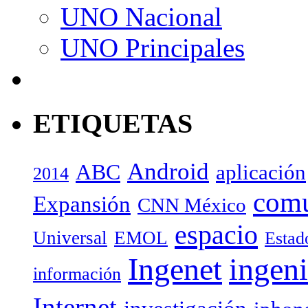
UNO Nacional
UNO Principales
ETIQUETAS
Android
ABC
aplicación
2014
com
Expansión
CNN México
espacio
Universal
EMOL
Estad
Ingenet
ingeni
información
Internet