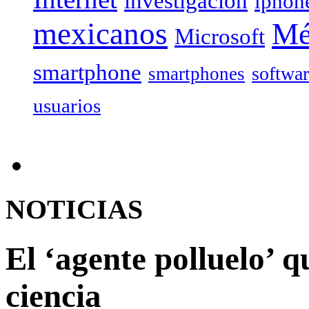
investigación
iphon
mexicanos
Mé
Microsoft
smartphone
softwa
smartphones
usuarios
NOTICIAS
El ‘agente polluelo’ q
ciencia