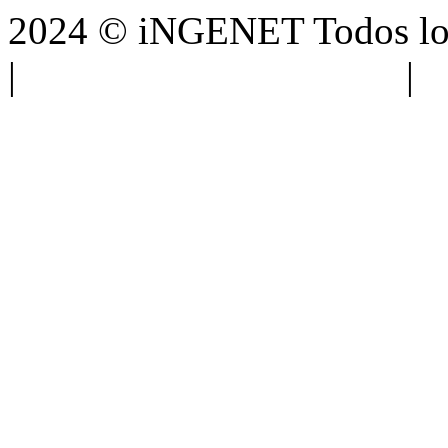
2024 © iNGENET Todos los
|
Anúnciate con nosotros
|
A