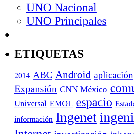
UNO Nacional
UNO Principales
ETIQUETAS
Android
ABC
aplicación
2014
com
Expansión
CNN México
espacio
Universal
EMOL
Estad
Ingenet
ingeni
información
Internet