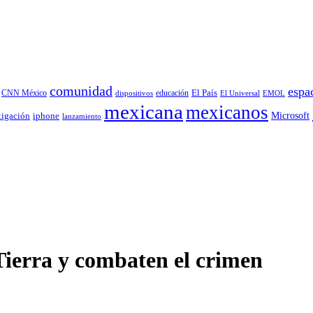
comunidad
espa
educación
El País
CNN México
dispositivos
El Universal
EMOL
mexicana
mexicanos
tigación
Microsoft
iphone
lanzamiento
 Tierra y combaten el crimen