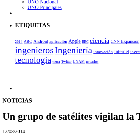
UNO Nacional
UNO Principales
ETIQUETAS
ciencia
Apple
Android
ABC
CNN Expansión
aplicación
BBC
2014
ingenieros
Ingeniería
Internet
inves
innovación
tecnología
Twitter
UNAM
usuarios
tierra
NOTICIAS
Un grupo de satélites vigilan la
12/08/2014