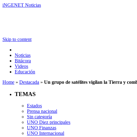
iNGENET Noticias
Skip to content
Noticias
Bitácora
Videos
Educación
Home
»
Destacada
»
Un grupo de satélites vigilan la Tierra y com
TEMAS
Estados
Prensa nacional
Sin categoría
UNO Diez principales
UNO Finanzas
UNO Internacional