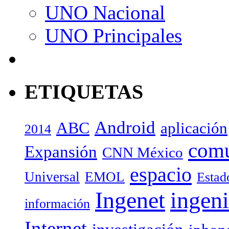
UNO Nacional
UNO Principales
ETIQUETAS
Android
ABC
aplicación
2014
com
Expansión
CNN México
espacio
Universal
EMOL
Estad
Ingenet
ingeni
información
Internet