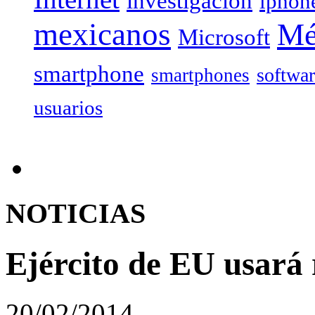
investigación
iphon
mexicanos
Mé
Microsoft
smartphone
softwa
smartphones
usuarios
NOTICIAS
Ejército de EU usará 
20/02/2014