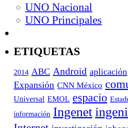
UNO Nacional
UNO Principales
ETIQUETAS
Android
ABC
aplicación
2014
com
Expansión
CNN México
espacio
Universal
EMOL
Estad
Ingenet
ingeni
información
Internet