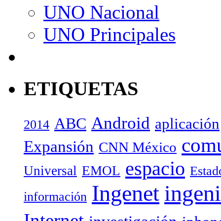
UNO Nacional
UNO Principales
ETIQUETAS
Android
ABC
aplicación
2014
com
Expansión
CNN México
espacio
Universal
EMOL
Estad
Ingenet
ingeni
información
Internet