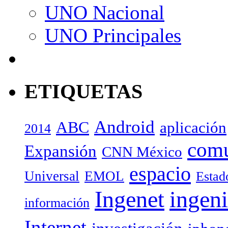
UNO Nacional
UNO Principales
ETIQUETAS
Android
ABC
aplicación
2014
com
Expansión
CNN México
espacio
Universal
EMOL
Estad
Ingenet
ingeni
información
Internet