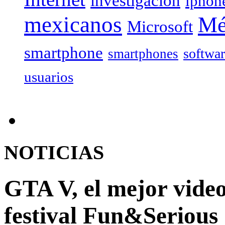
investigación
iphon
mexicanos
Mé
Microsoft
smartphone
softwa
smartphones
usuarios
NOTICIAS
GTA V, el mejor video
festival Fun&Serious