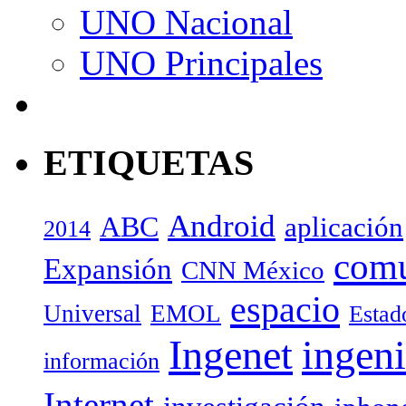
UNO Nacional
UNO Principales
ETIQUETAS
Android
ABC
aplicación
2014
com
Expansión
CNN México
espacio
Universal
EMOL
Estad
Ingenet
ingeni
información
Internet