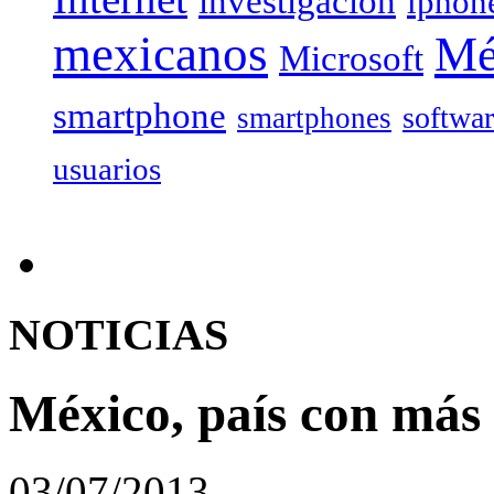
investigación
iphon
mexicanos
Mé
Microsoft
smartphone
softwa
smartphones
usuarios
NOTICIAS
México, país con más 
03/07/2013