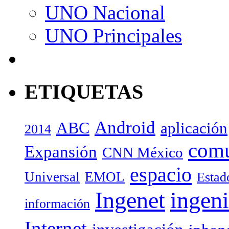
UNO Nacional
UNO Principales
ETIQUETAS
Android
ABC
aplicación
2014
com
Expansión
CNN México
espacio
Universal
EMOL
Estad
Ingenet
ingeni
información
Internet