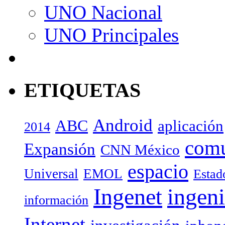
UNO Nacional
UNO Principales
ETIQUETAS
Android
ABC
aplicación
2014
com
Expansión
CNN México
espacio
Universal
EMOL
Estad
Ingenet
ingeni
información
Internet