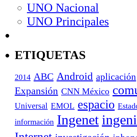
UNO Nacional
UNO Principales
ETIQUETAS
Android
ABC
aplicación
2014
com
Expansión
CNN México
espacio
Universal
EMOL
Estad
Ingenet
ingeni
información
Internet