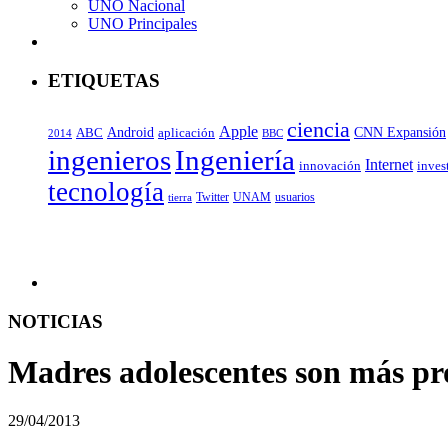
UNO Nacional
UNO Principales
ETIQUETAS
ciencia
Apple
Android
ABC
CNN Expansión
aplicación
BBC
2014
ingenieros
Ingeniería
Internet
inves
innovación
tecnología
Twitter
UNAM
usuarios
tierra
NOTICIAS
Madres adolescentes son más pr
29/04/2013