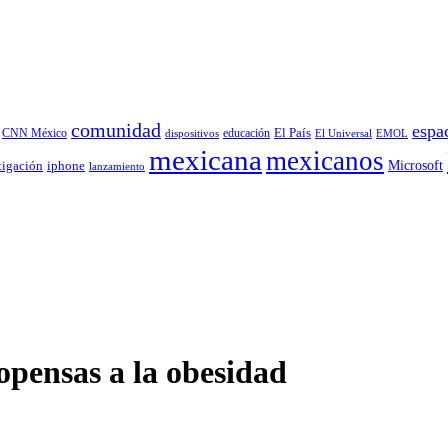
comunidad
espa
educación
El País
CNN México
dispositivos
El Universal
EMOL
mexicana
mexicanos
tigación
Microsoft
iphone
lanzamiento
opensas a la obesidad