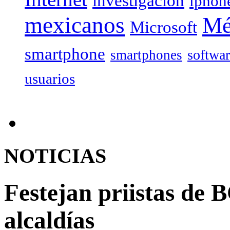
investigación
iphon
mexicanos
Mé
Microsoft
smartphone
softwa
smartphones
usuarios
NOTICIAS
Festejan priistas de B
alcaldías