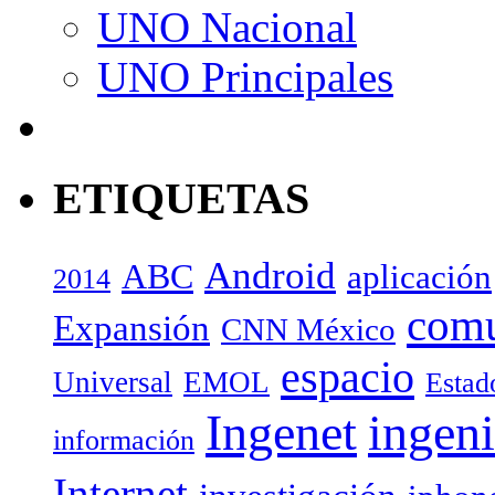
UNO Nacional
UNO Principales
ETIQUETAS
Android
ABC
aplicación
2014
com
Expansión
CNN México
espacio
Universal
EMOL
Estad
Ingenet
ingeni
información
Internet